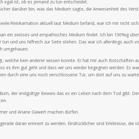
h egal ist, ob es jemand zu tun entscheidet.
icher darüber bin, was das Medium sagte, die Anwesenheit des Versto
eele/Reinkarnation aktuell laut Medium befand, war ich mir nicht siche
man ein seiöses und empathisches Medium findet. Ich bin 100%ig übe
r tun und uns hilfreich zur Seite stehen. Das war ich allerdings auch 
ich umgehauen.
welche kein anderer wissen konnte. Er hat mir auch Botschaften ausg
ass es ihm gut geht und dass wir uns wieder begegnen werden. Es war 
hen durch eine uns noch verschlossene Tür, um dort auf uns zu warte
dium, der endgültige Beweis das es ein Leben nach dem Tod gibt. Der
ten.
lömer und Ariane Gawert machen dürfen.
 gerade daran erinnert zu werden. Eindrücklicher sind Erlebnisse, die 