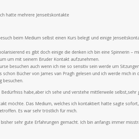
ich hatte mehrere Jenseitskontakte
uch beim Medium selbst einen Kurs belegt und einige Jenseitskontakt
risierend es gibt doch einige die denken ich bin eine Spinnerin – mi
ium um mit seinem Bruder Kontakt aufzunehmen.
 Kurse besuchen auch wenn ich nie so sensitiv sein werde um Sitzung
s schon Bücher von James van Pragh gelesen und ich werde mich in d
ng besuchen.
 Bedürfniss habe,aber ich sehe und verstehe mittlerweile selbst,seh
takt möchte. Das Medium, welches ich kontaktiert hatte sagte sofort, 
roffen. Es war sehr tröstlich für mich.
 bisher sehr gute Erfahrungen gemacht. Ich bin anfangs immer misst