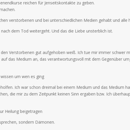
henendkurse reichen für Jenseitskontakte zu geben.
 machen.
lichen verstorbenen und bei unterschiedlichen Medien gehabt und alle 
s nach dem Tod weitergeht. Und das die Liebe unsterblich ist.
n den Verstorbenen gut aufgehoben weiß. Ich tue mir immer schwer m
 auf das Medium an, das verantwortungsvoll mit dem Gegenüber u
u wissen um wen es ging
geholfen. Ich war schon dreimal bei einem Medium und das Medium hat
hen, die mir zu dem Zeitpunkt keinen Sinn ergaben bzw. Ich überhaup
zur Heilung beigetragen
ie sprechen, sondern Dämonen.