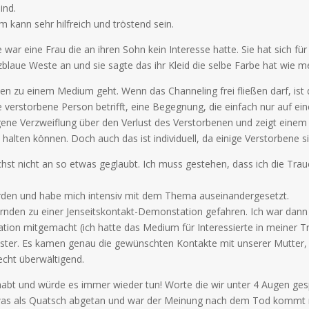
ind.
kann sehr hilfreich und tröstend sein.
war eine Frau die an ihren Sohn kein Interesse hatte. Sie hat sich fü
tzblaue Weste an und sie sagte das ihr Kleid die selbe Farbe hat wie 
 zu einem Medium geht. Wenn das Channeling frei fließen darf, ist d
e verstorbene Person betrifft, eine Begegnung, die einfach nur auf ei
ne Verzweiflung über den Verlust des Verstorbenen und zeigt einem d
halten können. Doch auch das ist individuell, da einige Verstorbene
chst nicht an so etwas geglaubt. Ich muss gestehen, dass ich die Traue
rden und habe mich intensiv mit dem Thema auseinandergesetzt.
rnden zu einer Jenseitskontakt-Demonstation gefahren. Ich war dann t
tion mitgemacht (ich hatte das Medium für Interessierte in meiner T
ster. Es kamen genau die gewünschten Kontakte mit unserer Mutter
cht überwältigend.
habt und würde es immer wieder tun! Worte die wir unter 4 Augen ge
 als Quatsch abgetan und war der Meinung nach dem Tod kommt nix m