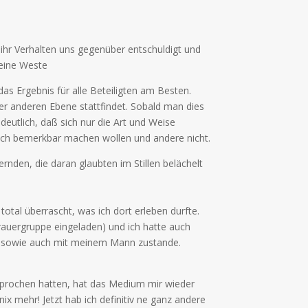
r ihr Verhalten uns gegenüber entschuldigt und
meine Weste
as Ergebnis für alle Beteiligten am Besten.
ner anderen Ebene stattfindet. Sobald man dies
eutlich, daß sich nur die Art und Weise
 sich bemerkbar machen wollen und andere nicht.
rnden, die daran glaubten im Stillen belächelt
otal überrascht, was ich dort erleben durfte.
rauergruppe eingeladen) und ich hatte auch
, sowie auch mit meinem Mann zustande.
sprochen hatten, hat das Medium mir wieder
ehr! Jetzt hab ich definitiv ne ganz andere