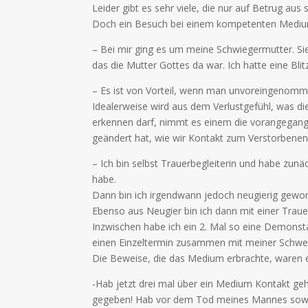
Leider gibt es sehr viele, die nur auf Betrug aus s
Doch ein Besuch bei einem kompetenten Medium 
– Bei mir ging es um meine Schwiegermutter. Sie 
das die Mutter Gottes da war. Ich hatte eine Bli
– Es ist von Vorteil, wenn man unvoreingenommen
Idealerweise wird aus dem Verlustgefühl, was di
erkennen darf, nimmt es einem die vorangegange
geändert hat, wie wir Kontakt zum Verstorbenen 
– Ich bin selbst Trauerbegleiterin und habe zunä
habe.
Dann bin ich irgendwann jedoch neugierig gewo
Ebenso aus Neugier bin ich dann mit einer Traue
Inzwischen habe ich ein 2. Mal so eine Demonsta
einen Einzeltermin zusammen mit meiner Schwe
Die Beweise, die das Medium erbrachte, waren e
-Hab jetzt drei mal über ein Medium Kontakt ge
gegeben! Hab vor dem Tod meines Mannes sowas